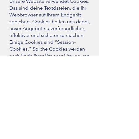
Unsere Website verwendet Cookies.
Das sind kleine Textdateien, die Ihr
Webbrowser auf Ihrem Endgerät
speichert. Cookies helfen uns dabei,
unser Angebot nutzerfreundlicher,
effektiver und sicherer zu machen.
Einige Cookies sind “Session-
Cookies.” Solche Cookies werden
nach Ende Ihrer Browser-Sitzung von
selbst gelöscht. Hingegen bleiben
andere Cookies auf Ihrem Endgerät
bestehen, bis Sie diese selbst
löschen. Solche Cookies helfen uns,
Sie bei Rückkehr auf unserer
Website wiederzuerkennen.
Mit einem modernen Webbrowser
können Sie das Setzen von Cookies
überwachen, einschränken oder
unterbinden. Viele Webbrowser
lassen sich so konfigurieren, dass
Cookies mit dem Schließen des